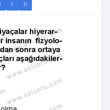
B
C
D