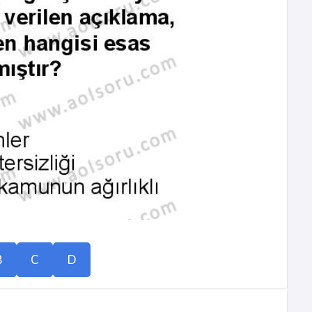
B
C
D