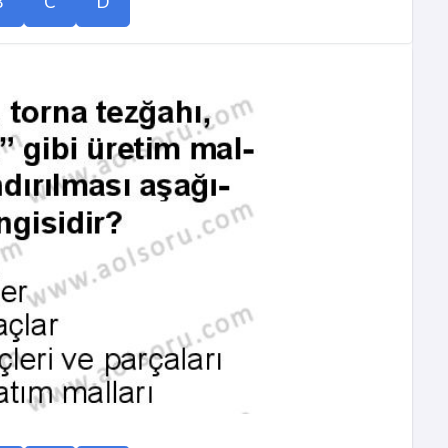
B
C
D