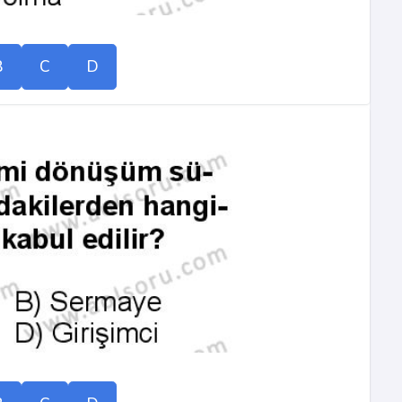
B
C
D