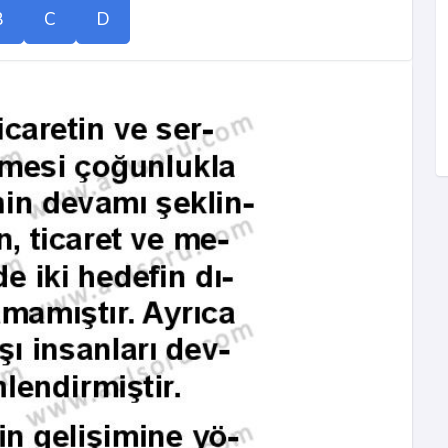
B
C
D